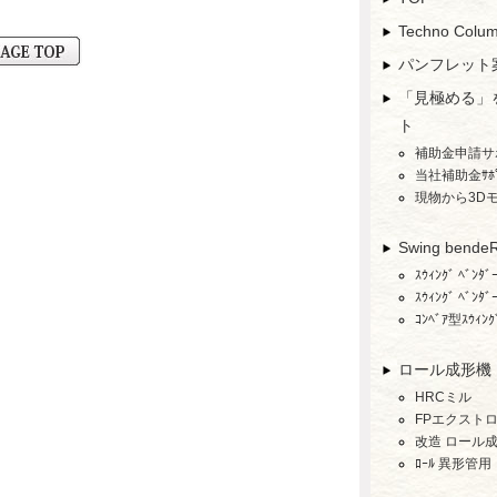
Techno Col
パンフレット
「見極める」
ト
補助金申請サ
当社補助金ｻﾎ
現物から3D
Swing bende
ｽｳｨﾝｸﾞ ﾍﾞﾝ
ｽｳｨﾝｸﾞ ﾍﾞﾝ
ｺﾝﾍﾞｱ型ｽｳｨﾝｸﾞ
ロール成形機
HRCミル
FPエクスト
改造 ロール
ﾛｰﾙ 異形管用