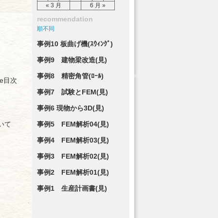
« 3 月
6 月 »
recommendation
順不同
事例10 板曲げ機(ｽｳｨﾝｸﾞ)
事例9 建物梁改造(見)
事例8 精密角管(ﾛｰﾙ)
le目次
事例7 試験とFEM(見)
事例6 現物から3D(見)
いて
事例5 FEM解析04(見)
事例4 FEM解析03(見)
事例3 FEM解析02(見)
事例2 FEM解析01(見)
事例1 生産計画書(見)