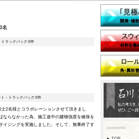
0名
・トラックバック:0件
。
ント・トラックバック:0件
築士2名様とコラボレーションさせて頂きまし
ばならなかった為、施工途中の建物強度を確保を
サイジングを実施しました。そして、無事終了す
contents
TOP