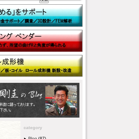
category
Blog
(87)