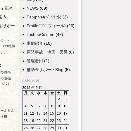
umn 目次
NEWS
(69)
案内
Pamphlet(ﾊﾟﾝﾌﾚｯﾄ)
(2)
をサポー
Profile(プロフィール)
(26)
TechnoColumn
(46)
ポート
事例紹介
(10)
ﾟｰﾄの特徴
原発事故・地震・天災
(8)
モデル
管理者用
(1)
R
補助金サポートBlog
(5)
ﾀﾞｰの特徴
ﾀﾞｰの販売
calendar
 ﾍﾞﾝﾀﾞｰ
2015 年 5 月
月
火
水
木
金
土
日
1
2
3
4
5
6
7
8
9
10
ロールミル
11
12
13
14
15
16
17
成形機
18
19
20
21
22
23
24
25
26
27
28
29
30
31