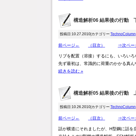
構造解析06 結果後の行動 下(T
投稿日:10.27.2010|カテゴリー:
TechnoColumn
前ページ←
（目次）
⇒次ペー
リブを配置（溶接）するにも、いろいろ
先ず最初は、常識的に荷重のかかる真ん
続きを読む »
構造解析05 結果後の行動 上(T
投稿日:10.26.2010|カテゴリー:
TechnoColumn
前ページ←
（目次）
⇒次ペー
話が横道にそれましたが、H型鋼に話を