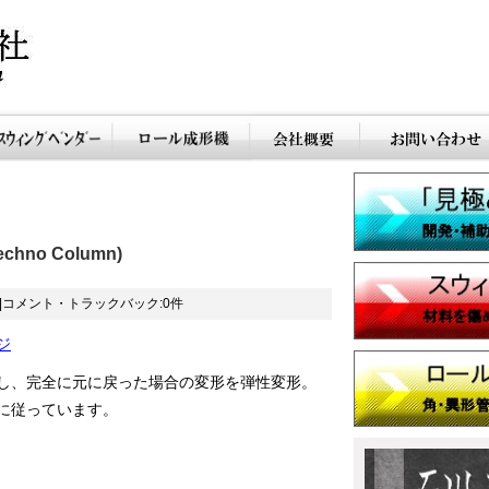
hno Column)
|コメント・トラックバック:0件
ジ
し、完全に元に戻った場合の変形を弾性変形。
に従っています。