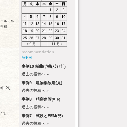
月
火
水
木
金
土
日
1
2
3
4
5
6
7
8
9
10
ロールミル
11
12
13
14
15
16
17
成形機
18
19
20
21
22
23
24
25
26
27
28
29
30
31
« 9 月
11 月 »
recommendation
順不同
事例10 板曲げ機(ｽｳｨﾝｸﾞ)
過去の投稿へ »
事例9 建物梁改造(見)
le目次
過去の投稿へ »
事例8 精密角管(ﾛｰﾙ)
過去の投稿へ »
いて
事例7 試験とFEM(見)
過去の投稿へ »