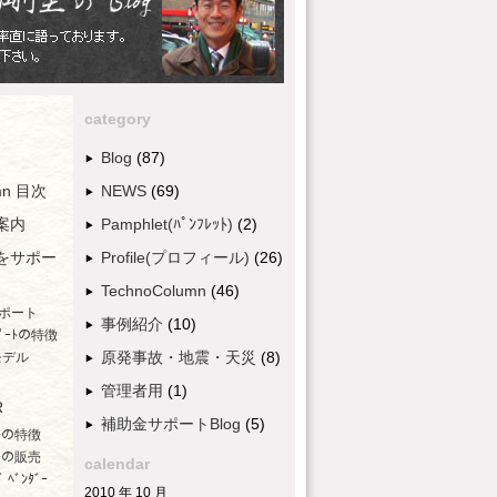
category
Blog
(87)
umn 目次
NEWS
(69)
案内
Pamphlet(ﾊﾟﾝﾌﾚｯﾄ)
(2)
をサポー
Profile(プロフィール)
(26)
TechnoColumn
(46)
ポート
事例紹介
(10)
ﾟｰﾄの特徴
原発事故・地震・天災
(8)
モデル
管理者用
(1)
R
補助金サポートBlog
(5)
ﾀﾞｰの特徴
ﾀﾞｰの販売
calendar
 ﾍﾞﾝﾀﾞｰ
2010 年 10 月