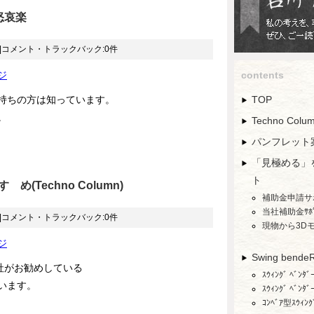
怒哀楽
|コメント・トラックバック:0件
ジ
contents
持ちの方は知っています。
TOP
。
Techno Col
パンフレット
「見極める」
ト
め(Techno Column)
補助金申請サ
当社補助金ｻﾎ
|コメント・トラックバック:0件
現物から3D
ジ
Swing bende
社がお勧めしている
ｽｳｨﾝｸﾞ ﾍﾞﾝ
います。
ｽｳｨﾝｸﾞ ﾍﾞﾝ
ｺﾝﾍﾞｱ型ｽｳｨﾝｸﾞ