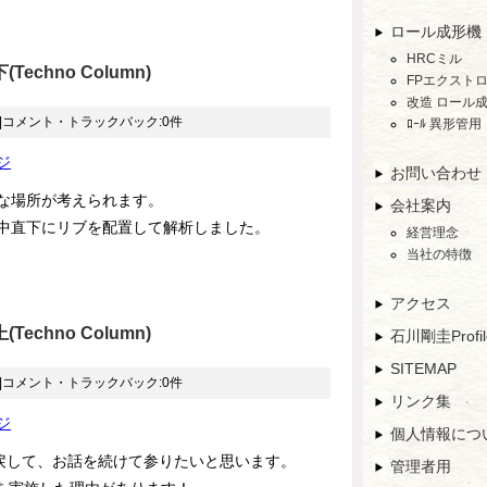
ロール成形機
HRCミル
echno Column)
FPエクスト
改造 ロール
|コメント・トラックバック:0件
ﾛｰﾙ 異形管用
ジ
お問い合わせ
な場所が考えられます。
会社案内
中直下にリブを配置して解析しました。
経営理念
当社の特徴
アクセス
echno Column)
石川剛圭Profi
SITEMAP
|コメント・トラックバック:0件
リンク集
ジ
個人情報につ
戻して、お話を続けて参りたいと思います。
管理者用