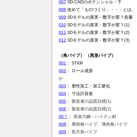
007
3D-CADのポテンシャ
008
改めて「ものづくり」・
009
3Dモデルの真実－数字が変？
010
3Dモデルの真実－数字が変？(
011
3Dモデルの真実－数字が変？(
012
3Dモデルの真実－数字が変？(3)
（角パイプ）
（異形パイプ）
001
：
STK
002
：
ロール成
か
003
：
塑性加工・加工
004
：
寸法許容
005
：
製造者の品質目標
006
：
製造者の品質目標
00７
：
高張力鋼・ハイ
008
：
厚肉角パイプ、薄肉角
009
：
長方形パイプ