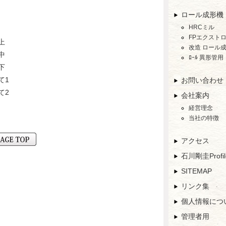
ロール成形機
HRCミル
FPエクスト
上
改造 ロール
中
ﾛｰﾙ 異形管用
下
て1
お問い合わせ
て2
会社案内
経営理念
当社の特徴
アクセス
石川剛圭Profi
SITEMAP
リンク集
個人情報につ
管理者用