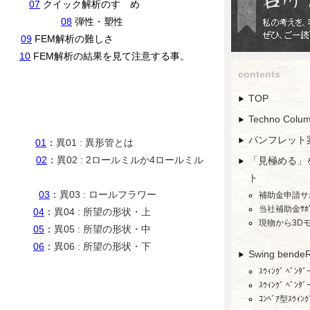
ル・下
07
クイック解析のすゝめ
・・とは。
08
弾性・塑性
前書
09
FEM解析の難しさ
1)
10
FEM解析の結果を見て注意する事。
2)
contents
TOP
Techno Col
パンフレット
R
01
：
異01 : 異形管とは
形
02
：
異02 : 2ロールミルか4ロールミル
「見極める」
ト
硬化
03
：
異03 :
ロールフラワー
補助金申請サ
当社補助金ｻﾎ
差
04
：
異04 : 所望の形状・上
現物から3D
(1)
05
：
異05 : 所望の形状・中
(2)
06
：
異06 : 所望の形状・下
Swing bende
テン材
ｽｳｨﾝｸﾞ ﾍﾞﾝ
パイプ
ｽｳｨﾝｸﾞ ﾍﾞﾝ
ｺﾝﾍﾞｱ型ｽｳｨﾝｸﾞ