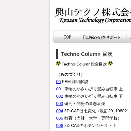
Techno Column 目次
Techno Column総合目次
（ものづくり） （構造解
00
FEM 詳細解説
001
車輪の小さい折り畳み自転
002
車輪の小さい折り畳み自転
003
研究・開発の喜怒
004
3D-CADは七変化（改訂201108
005
教育（当社・大学・専門
006
3D-CADのポテンシャ