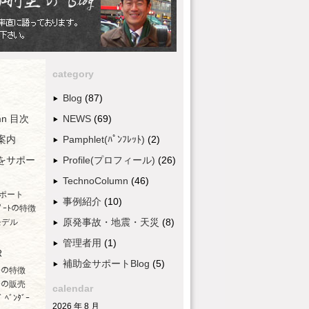
category
Blog
(87)
umn 目次
NEWS
(69)
案内
Pamphlet(ﾊﾟﾝﾌﾚｯﾄ)
(2)
をサポー
Profile(プロフィール)
(26)
TechnoColumn
(46)
ポート
事例紹介
(10)
ﾟｰﾄの特徴
原発事故・地震・天災
(8)
モデル
管理者用
(1)
R
補助金サポートBlog
(5)
ﾀﾞｰの特徴
ﾀﾞｰの販売
calendar
 ﾍﾞﾝﾀﾞｰ
2026 年 8 月