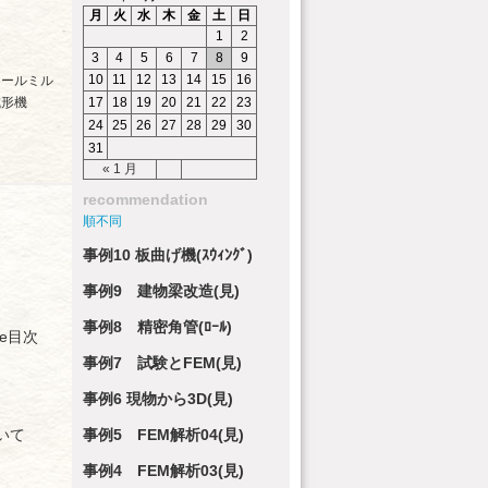
月
火
水
木
金
土
日
1
2
3
4
5
6
7
8
9
10
11
12
13
14
15
16
ロールミル
成形機
17
18
19
20
21
22
23
24
25
26
27
28
29
30
31
« 1 月
recommendation
順不同
事例10 板曲げ機(ｽｳｨﾝｸﾞ)
事例9 建物梁改造(見)
事例8 精密角管(ﾛｰﾙ)
le目次
事例7 試験とFEM(見)
事例6 現物から3D(見)
いて
事例5 FEM解析04(見)
事例4 FEM解析03(見)