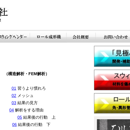
析・FEM解析）
車 上
01
習うより慣れろ
車 下
02
メッシュ
哀楽
03
結果の見方
02）
04
解析をする理由
学校）
05
結果後の行動 上
ル・上
06
結果後の行動 下